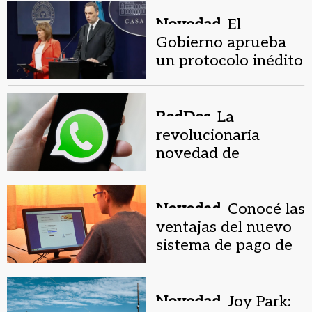
película
Novedad.
El
Gobierno aprueba
un protocolo inédito
para identificar
personas por su olor
RedDes.
La
revolucionaría
novedad de
WhatsApp
Novedad.
Conocé las
ventajas del nuevo
sistema de pago de
impuestos
municipales de
Pocito
Novedad.
Joy Park: