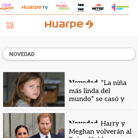
NOVEDAD
Novedad.
“La niña
más linda del
mundo” se casó y
mostró las fotos de
su boda
Novedad.
Harry y
Meghan volverán al