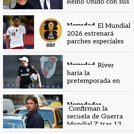
Reino Unido con sus
hijos tras cuatro
años
Novedad.
El Mundial
2026 estrenará
parches especiales
para debutantes en
las camisetas
Novedad.
River
haría la
pretemporada en
Europa por pedido
de Coudet
Novedades.
Confirman la
secuela de Guerra
Mundial Z tras 13
años de su primer