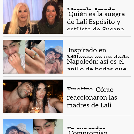
cantar en la fiesta
Marcela Amado.
Quién es la suegra
de Lali Espósito y
estilista de Susana
Giménez
Inspirado en
Millones en un dedo.
Napoleón: así es el
anillo de bodas que
Pedro Rosemblat le
dio a Lali Espósito
Emotivo.
Cómo
reaccionaron las
madres de Lali
Espósito y Pedro
Rosemblat ante su
casamiento
En sus redes .
Compromiso