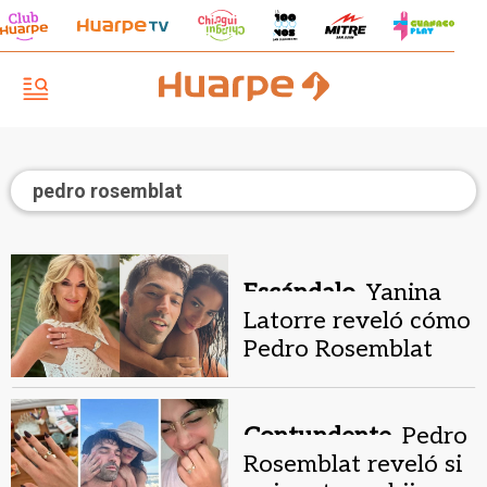
pedro rosemblat
Escándalo.
Yanina
Latorre reveló cómo
Pedro Rosemblat
empeoró a Lali
Espósito
Contundente.
Pedro
Rosemblat reveló si