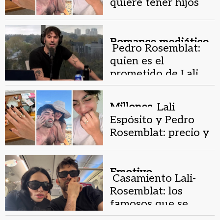
quiere tener hijos
tras casarse con Lali
Espósito
Romance mediático.
Pedro Rosemblat:
quien es el
prometido de Lali
Espósito
Millones.
Lali
Espósito y Pedro
Rosemblat: precio y
detalles de su nuevo
anillo
Emotivo.
Casamiento Lali-
Rosemblat: los
famosos que se
ofrecieron para