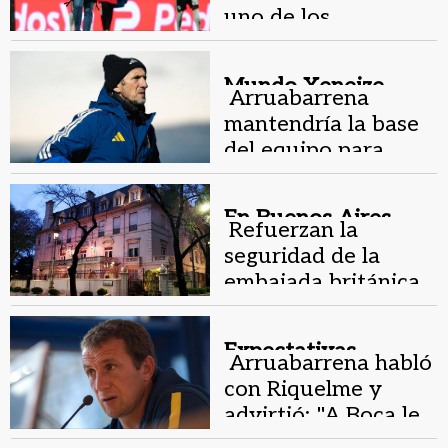
uno de los
momentos más
difíciles"
Mundo Xeneize.
Arruabarrena
mantendría la base
del equipo para
enfrentar a
O’Higgins
En Buenos Aires.
Refuerzan la
seguridad de la
embajada británica
antes de Argentina-
Inglaterra
Expectativas.
Arruabarrena habló
con Riquelme y
advirtió: "A Boca le
piden más que a