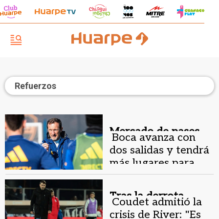
Refuerzos
Mercado de pases.
Boca avanza con
dos salidas y tendrá
más lugares para
reforzarse
Tras la derrota.
Coudet admitió la
crisis de River: "Es