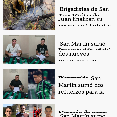
otros"
Brigadistas de San
Tras 10 días de
Juan finalizan su
trabajo.
misión en Chubut y
evalúan enviar
refuerzos
San Martín sumó
Presentación oficial .
dos nuevos
refuerzos a su
plantel
Bienvenida.
San
Martín sumó dos
refuerzos para la
Primera Nacional
Mercado de pases.
San Martín sumó