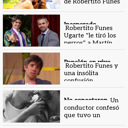
de Robertito Funes
Ugarte donde vive
con sus 10 perros
Inesperado.
Robertito Funes
Ugarte "le tiró los
perros" a Martín
Menem en vivo
Papelón en vivo.
Robertito Funes y
una insólita
confusión
matemática en un
control de
No conectaron.
Un
alcoholemia
conductor confesó
que tuvo un
romance fallido con