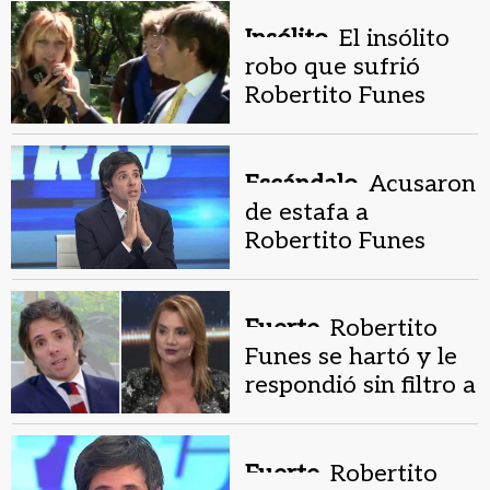
otro famoso
Insólito.
El insólito
robo que sufrió
Robertito Funes
Ugarte en vivo
Escándalo.
Acusaron
de estafa a
Robertito Funes
Ugarte: su descargo
Fuerte.
Robertito
Funes se hartó y le
respondió sin filtro a
Nancy Pazos
Fuerte.
Robertito