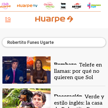
Robertito Funes Ugarte
Bombazo.
Telefe en
llamas: por qué no
quieren que Sol
Pérez conduzca
Gran Hermano
Decoración.
Verde y
estilo inglés: la casa