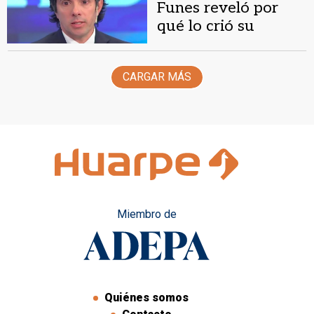
Funes reveló por
qué lo crió su
abuela: abandono
paterno y muerte
CARGAR MÁS
Miembro de
Quiénes somos