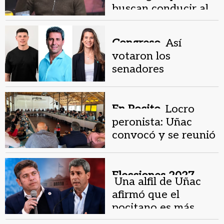
buscan conducir al
PJ local
Congreso.
Así
votaron los
senadores
sanjuaninos el pliego
que Milei quiso
frenar
En Pocito.
Locro
peronista: Uñac
convocó y se reunió
con intendentes y
políticos
Elecciones 2027.
Una alfil de Uñac
afirmó que el
pocitano es más
federal que Kiciloff