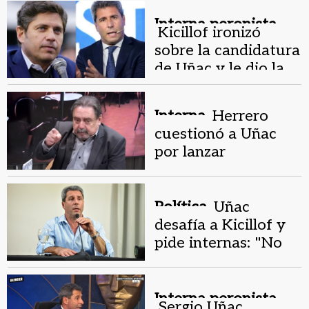
Interna peronista.
Kicillof ironizó
sobre la candidatura
de Uñac y le dio la
"bienvenida"
Interna.
Herrero
cuestionó a Uñac
por lanzar
candidatura antes
que proyecto
Política.
Uñac
desafía a Kicillof y
pide internas: "No
hay candidatos
naturales"
Interna peronista.
Sergio Uñac