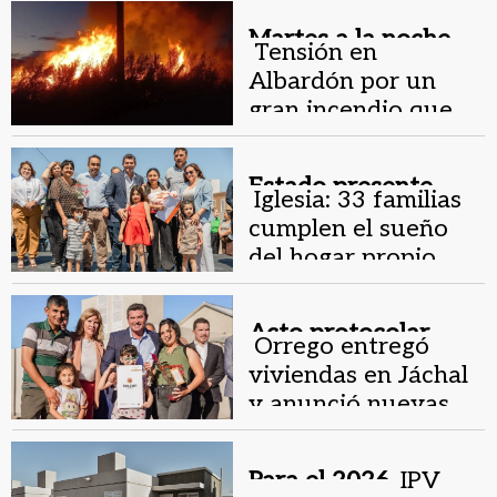
agua
Martes a la noche.
Tensión en
Albardón por un
gran incendio que
rodeó varias
viviendas
Estado presente.
Iglesia: 33 familias
cumplen el sueño
del hogar propio
Acto protocolar.
Orrego entregó
viviendas en Jáchal
y anunció nuevas
obras viales
Para el 2026.
IPV