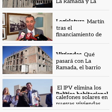
La Ramada y La
Nave sigue bajo
análisis
Legislatura.
Martín
tras el
financiamiento de
US$600 millones: "El
60% será para
viviendas"
Viviendas.
Qué
pasará con La
Ramada, el barrio
paralizado del
Procrear
El IPV elimina los
Política habitacional.
calefones solares en
nuevas viviendas
por la dureza del