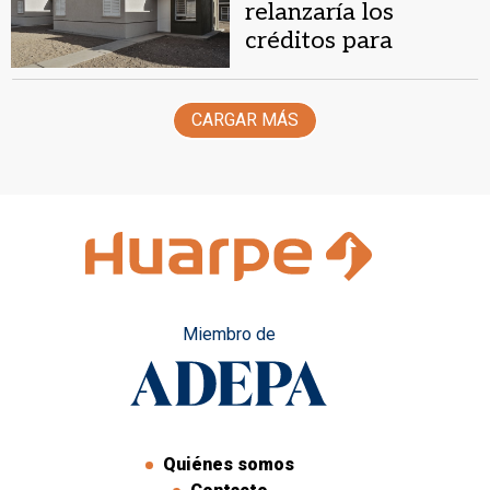
relanzaría los
créditos para
viviendas: cuáles
serían los requisitos
CARGAR MÁS
y cambios clave
Miembro de
Quiénes somos