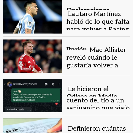
argentino
Declaraciones.
Lautaro Martínez
habló de lo que falta
para volver a Racing
Ilusión.
Mac Allister
reveló cuándo le
gustaría volver a
Boca
Le hicieron el
Odisea en Medio
cuento del tío a un
Oriente.
sanjuanino que viajó
a Dubai y ahora pide
ayuda
Definieron cuántas