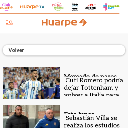
Volver
Mercado de pases.
Cuti Romero podría
dejar Tottenham y
volver a Italia para
jugar en Inter
Este lunes.
Sebastián Villa se
realiza los estudios