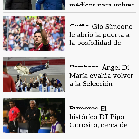
médicos para volver
a Boca
Guiño.
Gio Simeone
le abrió la puerta a
la posibilidad de
volver a River
Bombazo.
Ángel Di
María evalúa volver
a la Selección
Argentina y crece la
expectativa
Rumores.
El
histórico DT Pipo
Gorosito, cerca de
volver al fútbol