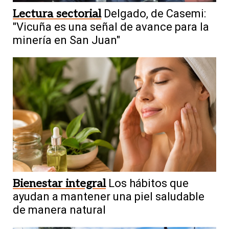
Consecuencias
Detienen a
Lectura sectorial
Delgado, de Casemi:
exfuncionarias de ANMAT por las
"Vicuña es una señal de avance para la
muertes por fentanilo adulterado
minería en San Juan"
Bienestar integral
Los hábitos que
ayudan a mantener una piel saludable
de manera natural