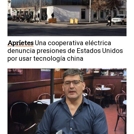
Aprietes
Una cooperativa eléctrica
Infraestructura
Las obras que el
denuncia presiones de Estados Unidos
Gobierno podría financiar con los
por usar tecnología china
US$250 millones
5