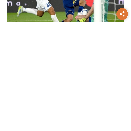
Torneo Clausura
Boca y Vélez
terminaron en empate por 1 a 1 en
Parque Patricios
Devoción
San Cayetano reunió a