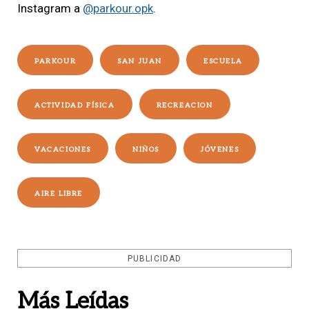
Instagram a
@parkour.opk
.
PARKOUR
SAN JUAN
ESCUELA
ACTIVIDAD FÍSICA
RECREACION
VACACIONES
NIÑOS
JÓVENES
AIRE LIBRE
PUBLICIDAD
Más Leídas