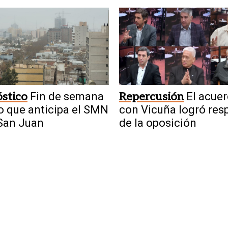
to
presionada
stico
Fin de semana
Repercusión
El acue
 lo que anticipa el SMN
con Vicuña logró res
San Juan
de la oposición