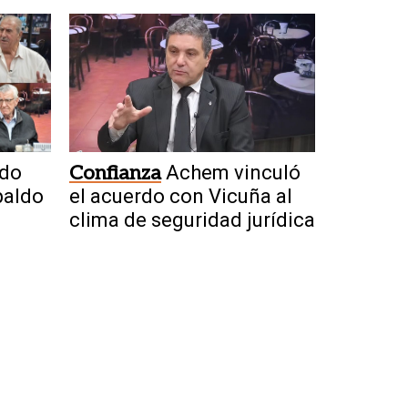
Merced
rdo
Confianza
Achem vinculó
paldo
el acuerdo con Vicuña al
clima de seguridad jurídica