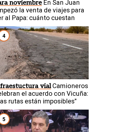
ara noviembre
En San Juan
mpezó la venta de viajes para
er al Papa: cuánto cuestan
4
nfraestuctura vial
Camioneros
elebran el acuerdo con Vicuña:
Las rutas están imposibles"
5