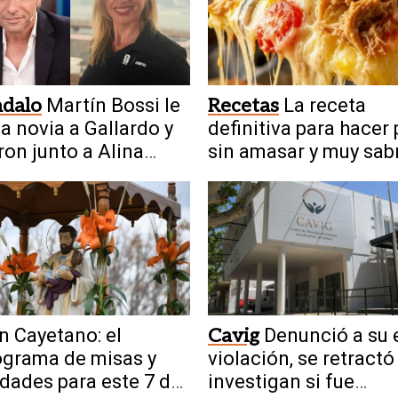
ndalo
Martín Bossi le
Recetas
La receta
la novia a Gallardo y
definitiva para hacer 
eron junto a Alina
sin amasar y muy sab
e
n Cayetano: el
Cavig
Denunció a su 
grama de misas y
violación, se retractó
idades para este 7 de
investigan si fue