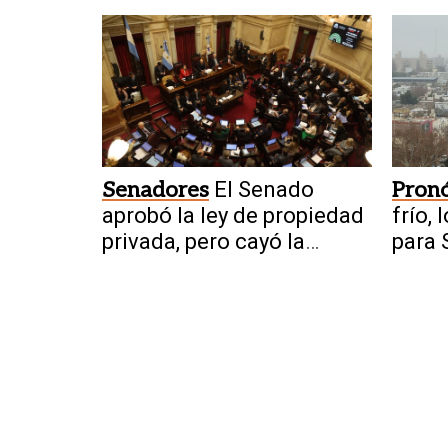
falla
agos
Senadores
El Senado
Pronó
aprobó la ley de propiedad
frío,
privada, pero cayó la
para 
reforma del Manejo del
Fuego