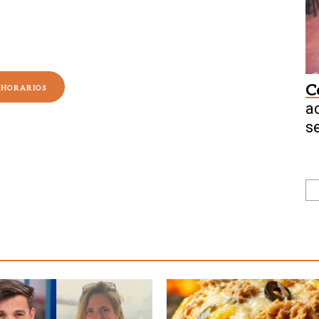
C
HORARIOS
a
s