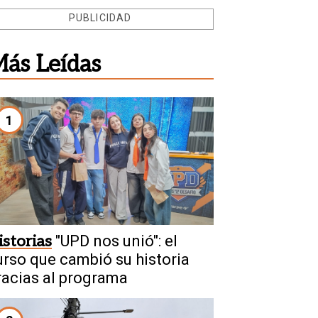
PUBLICIDAD
ás Leídas
1
istorias
"UPD nos unió": el
urso que cambió su historia
racias al programa