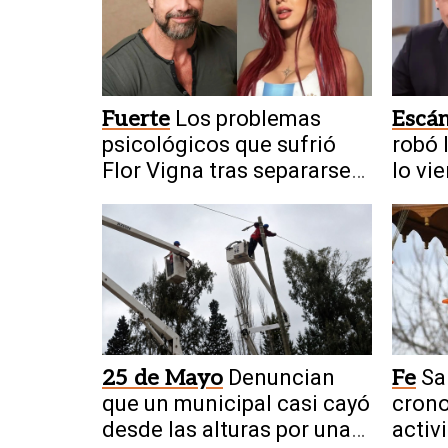
Fuerte
Los problemas
Escá
psicológicos que sufrió
robó 
Flor Vigna tras separarse
lo vi
de Castro
Moin
25 de Mayo
Denuncian
Fe
Sa
que un municipal casi cayó
crono
desde las alturas por una
activ