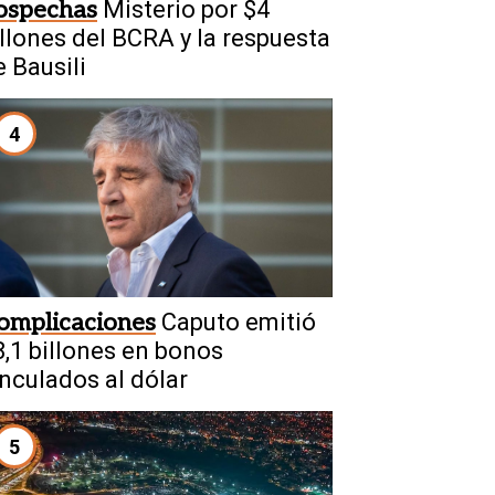
ospechas
Misterio por $4
illones del BCRA y la respuesta
e Bausili
4
omplicaciones
Caputo emitió
8,1 billones en bonos
inculados al dólar
5