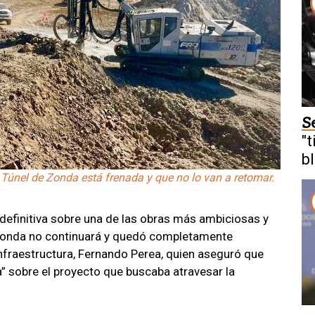
S
"t
b
l Túnel de Zonda está frenada y que no lo van a retomar.
definitiva sobre una de las obras más ambiciosas y
 Zonda no continuará y quedó completamente
Infraestructura, Fernando Perea, quien aseguró que
a” sobre el proyecto que buscaba atravesar la