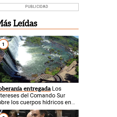
PUBLICIDAD
ás Leídas
1
oberanía entregada
Los
ntereses del Comando Sur
obre los cuerpos hídricos en
rgentina