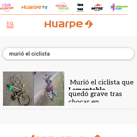
murió el ciclista
Murió el ciclista que
Lamentable
quedó grave tras
desenlace.
chocar en
contramano con una
moto