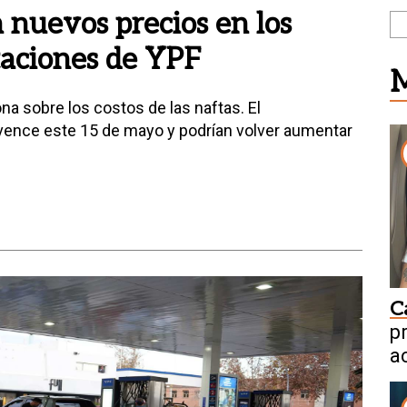
 nuevos precios en los
taciones de YPF
M
ona sobre los costos de las naftas. El
 vence este 15 de mayo y podrían volver aumentar
C
p
a
n