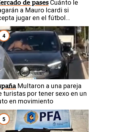
ercado de pases
Cuánto le
agarán a Mauro Icardi si
cepta jugar en el fútbol
rgentino
4
spaña
Multaron a una pareja
e turistas por tener sexo en un
uto en movimiento
5