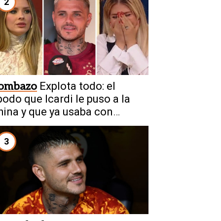
2
ombazo
Explota todo: el
podo que Icardi le puso a la
hina y que ya usaba con
anda
3