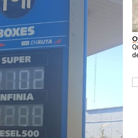
O
Q
d