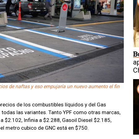
B
a
C
W
cios de naftas y eso empujaría un nuevo aumento el fin
ecios de los combustibles líquidos y del Gas
 todas las variantes. Tanto YPF como otras marcas,
a $2.102, Infinia a $2.288, Gasoil Diesel $2.185,
r del metro cubico de GNC está en $750.