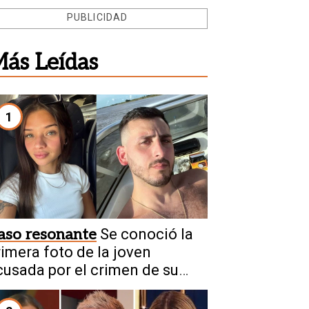
PUBLICIDAD
ás Leídas
1
aso resonante
Se conoció la
rimera foto de la joven
cusada por el crimen de su
ovio en Chaco