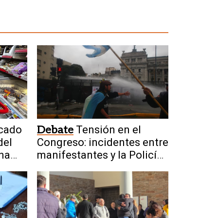
cado
Debate
Tensión en el
del
Congreso: incidentes entre
una
manifestantes y la Policía
n
durante la marcha