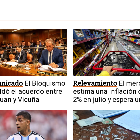
nicado
El Bloquismo
Relevamiento
El mer
ldó el acuerdo entre
estima una inflación 
uan y Vicuña
2% en julio y espera 
nueva desaceleració