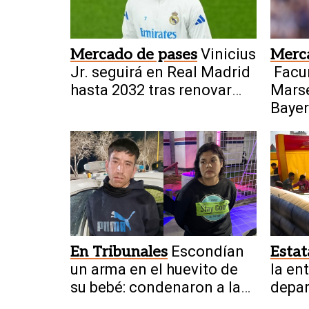
Mercado de pases
Vinicius
Merc
Jr. seguirá en Real Madrid
Facu
hasta 2032 tras renovar
Marse
contrato
Bayer
En Tribunales
Escondían
Estat
un arma en el huevito de
la en
su bebé: condenaron a la
depar
pareja
del N