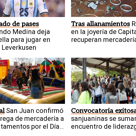
ado de pases
Tras allanamientos
R
ndo Medina deja
en la joyería de Capita
lla para jugar en
recuperan mercadería
 Leverkusen
detienen a dos meno
al
San Juan confirmó
Convocatoria exitos
trega de mercadería a
sanjuaninas se suman
tamentos por el Día
encuentro de lideraz
iño
femenino industrial