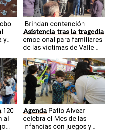
obo
Brindan contención
l:
Asistencia tras la tragedia
 y
emocional para familiares
res
de las víctimas de Valle
Fértil
a
120
Agenda
Patio Alvear
 al
celebra el Mes de las
go
Infancias con juegos y
ciencia