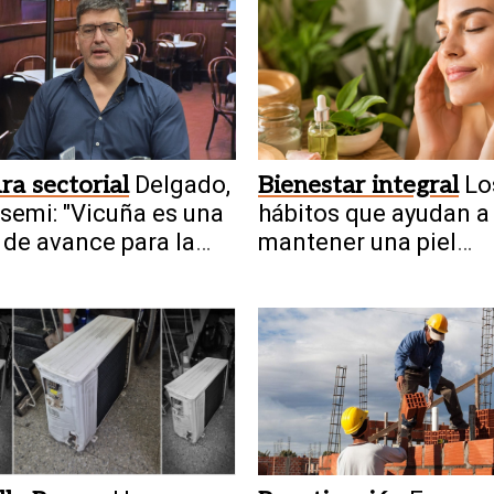
ra sectorial
Delgado,
Bienestar integral
Lo
semi: "Vicuña es una
hábitos que ayudan a
 de avance para la
mantener una piel
ía en San Juan"
saludable de manera
natural