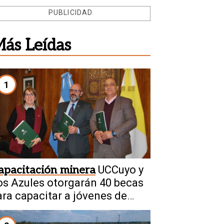
PUBLICIDAD
ás Leídas
1
apacitación minera
UCCuyo y
os Azules otorgarán 40 becas
ara capacitar a jóvenes de
alingasta