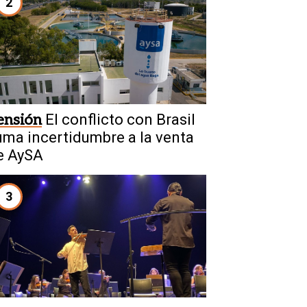
2
ensión
El conflicto con Brasil
uma incertidumbre a la venta
e AySA
3