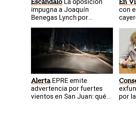
Escándalo
La oposición
En Vi
impugna a Joaquín
con e
Benegas Lynch por
cayer
presunto conflicto de
cuad
intereses con la ley de
tierras
Alerta
EPRE emite
Cons
advertencia por fuertes
exfu
vientos en San Juan: qué
por l
hacer ante cortes y cables
fenta
caídos