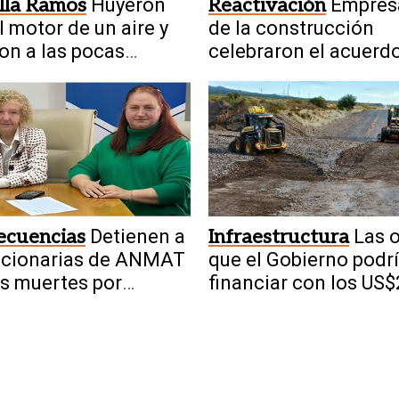
lla Ramos
Huyeron
Reactivación
Empres
l motor de un aire y
de la construcción
on a las pocas
celebraron el acuerd
ras
obras de San Juan-V
ecuencias
Detienen a
Infraestructura
Las 
ncionarias de ANMAT
que el Gobierno podr
as muertes por
financiar con los US
nilo adulterado
millones