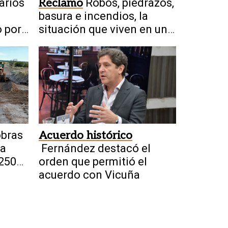
arios
Reclamo
Robos, piedrazos,
basura e incendios, la
o por
situación que viven en un
icuña
barrio de Chimbas
obras
Acuerdo histórico
ía
Fernández destacó el
$250
orden que permitió el
acuerdo con Vicuña