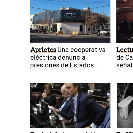
Aprietes
Una cooperativa
Lectu
eléctrica denuncia
de Ca
presiones de Estados
señal
Unidos por usar tecnología
miner
china