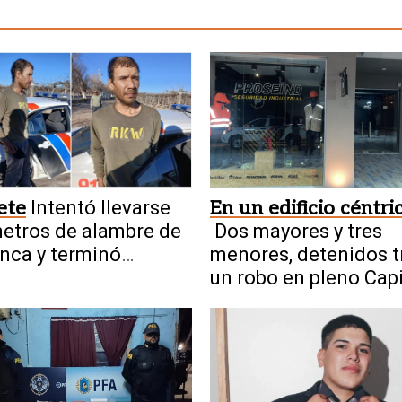
ete
Intentó llevarse
En un edificio céntri
etros de alambre de
Dos mayores y tres
inca y terminó
menores, detenidos t
ido por trabajadores
un robo en pleno Capi