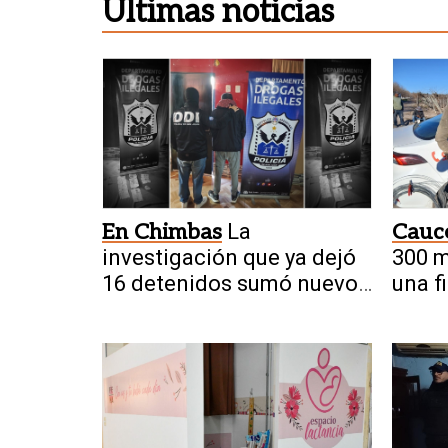
Últimas noticias
En Chimbas
La
Cauc
investigación que ya dejó
300 m
16 detenidos sumó nuevos
una f
allanamientos
reten