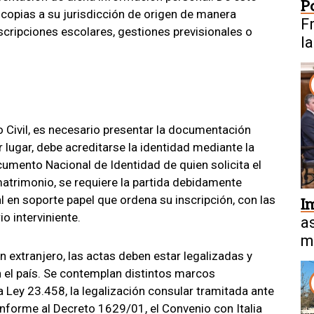
P
 copias a su jurisdicción de origen de manera
F
cripciones escolares, gestiones previsionales o
l
ro Civil, es necesario presentar la documentación
lugar, debe acreditarse la identidad mediante la
cumento Nacional de Identidad de quien solicita el
matrimonio, se requiere la partida debidamente
l en soporte papel que ordena su inscripción, con las
I
io interviniente.
a
m
extranjero, las actas deben estar legalizadas y
a
en el país. Se contemplan distintos marcos
la Ley 23.458, la legalización consular tramitada ante
nforme al Decreto 1629/01, el Convenio con Italia