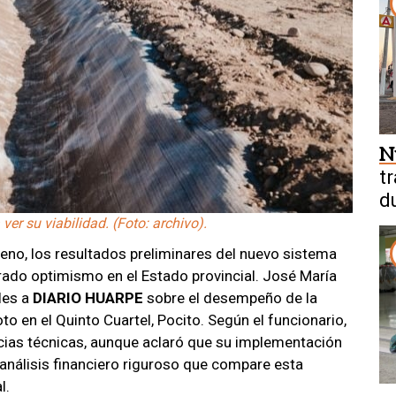
N
t
d
d
er su viabilidad. (Foto: archivo).
reno, los resultados preliminares del nuevo sistema
ado optimismo en el Estado provincial. José María
lles a
DIARIO HUARPE
sobre el desempeño de la
o en el Quinto Cuartel, Pocito. Según el funcionario,
ncias técnicas, aunque aclaró que su implementación
análisis financiero riguroso que compare esta
l.