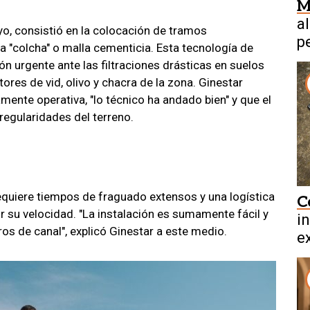
M
a
, consistió en la colocación de tramos
p
 "colcha" o malla cementicia. Esta tecnología de
e
 urgente ante las filtraciones drásticas en suelos
ores de vid, olivo y chacra de la zona. Ginestar
mente operativa, "lo técnico ha andado bien" y que el
regularidades del terreno.
requiere tiempos de fraguado extensos y una logística
C
r su velocidad. "La instalación es sumamente fácil y
i
os de canal", explicó Ginestar a este medio.
ex
b