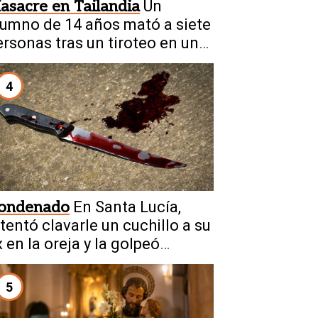
asacre en Tailandia
Un
lumno de 14 años mató a siete
ersonas tras un tiroteo en una
scuela
4
ondenado
En Santa Lucía,
ntentó clavarle un cuchillo a su
 en la oreja y la golpeó
rutalmente
5