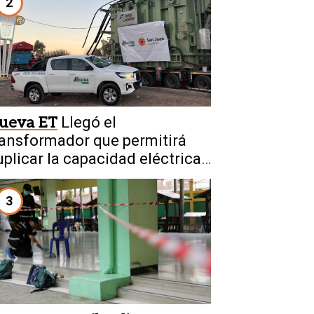
2
ueva ET
Llegó el
ransformador que permitirá
uplicar la capacidad eléctrica
e San Juan
3