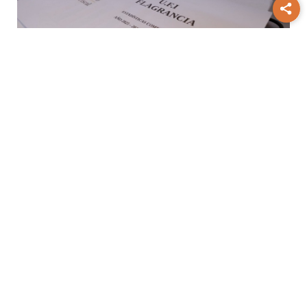
Aniversario
“El sistema hoy como está,
está bien”: Flagrancia cumple 9 años