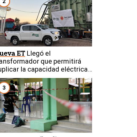
2
ueva ET
Llegó el
ransformador que permitirá
uplicar la capacidad eléctrica
e San Juan
3