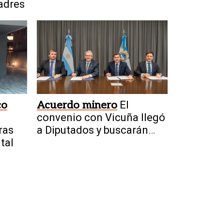
padres
allanamientos
co
Acuerdo minero
El
convenio con Vicuña llegó
ras
a Diputados y buscarán
tal
aprobarlo el jueves