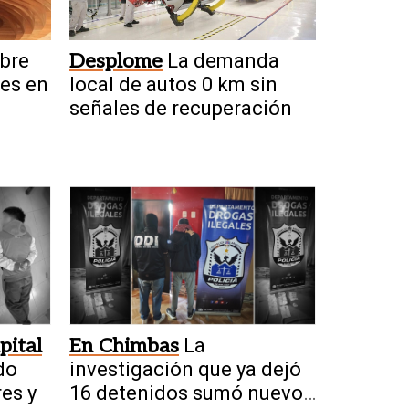
bre
Desplome
La demanda
nes en
local de autos 0 km sin
señales de recuperación
pital
En Chimbas
La
do
investigación que ya dejó
res y
16 detenidos sumó nuevos