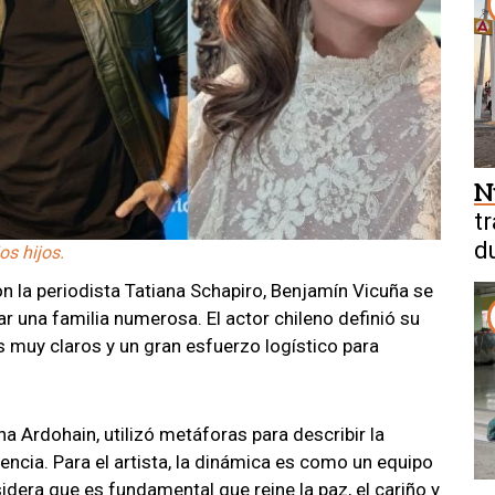
N
t
d
os hijos.
d
n la periodista Tatiana Schapiro, Benjamín Vicuña se
ar una familia numerosa. El actor chileno definió su
 muy claros y un gran esfuerzo logístico para
na Ardohain, utilizó metáforas para describir la
ncia. Para el artista, la dinámica es como un equipo
idera que es fundamental que reine la paz, el cariño y