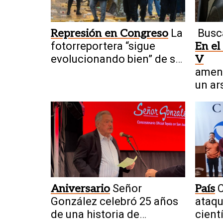
Represión en Congreso
La
Busc
fotorreportera “sigue
En el
evolucionando bien” de su
V
fractura craneal
amen
un ar
Aniversario
Señor
País
C
González celebró 25 años
ataqu
de una historia de
cient