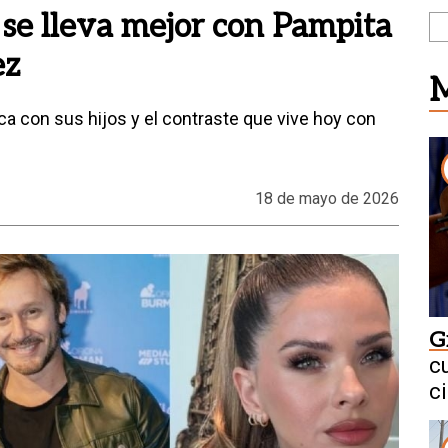
 se lleva mejor con Pampita
ez
M
ica con sus hijos y el contraste que vive hoy con
18 de mayo de 2026
G
c
c