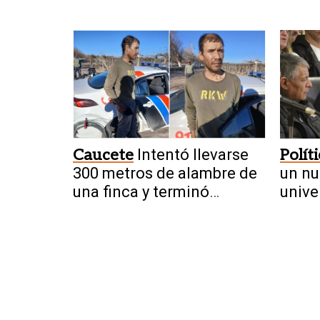
crecimiento en San Juan
Caucete
Intentó llevarse
Polít
300 metros de alambre de
un nu
una finca y terminó
unive
retenido por trabajadores