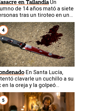
asacre en Tailandia
Un
lumno de 14 años mató a siete
ersonas tras un tiroteo en una
scuela
4
ondenado
En Santa Lucía,
ntentó clavarle un cuchillo a su
 en la oreja y la golpeó
rutalmente
5