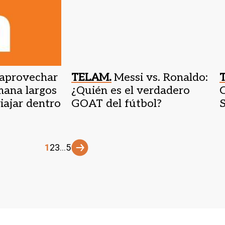
aprovechar
TELAM.
Messi vs. Ronaldo:
emana largos
¿Quién es el verdadero
iajar dentro
GOAT del fútbol?
entina
1
2
3
...
5