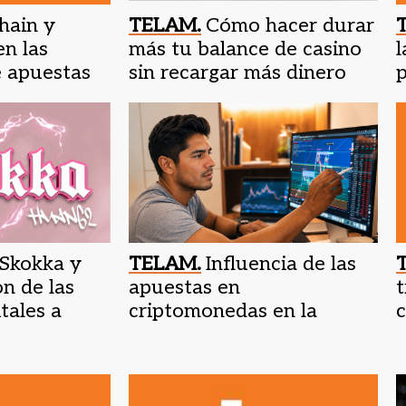
hain y
TELAM.
Cómo hacer durar
en las
más tu balance de casino
l
e apuestas
sin recargar más dinero
p
Skokka y
TELAM.
Influencia de las
n de las
apuestas en
t
tales a
criptomonedas en la
c
un fenómeno
volatilidad del mercado
d
2026