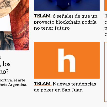
TELAM.
6 señales de que un
proyecto blockchain podría
c
no tener futuro
p
c
a
 los
no?
ortiva, el arte
TELAM.
Nuevas tendencias
bets Argentina.
de póker en San Juan