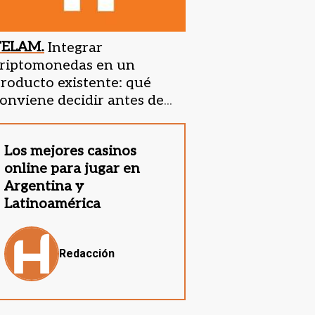
TELAM.
Integrar
riptomonedas en un
roducto existente: qué
onviene decidir antes de
empezar
Los mejores casinos
online para jugar en
Argentina y
Latinoamérica
Redacción