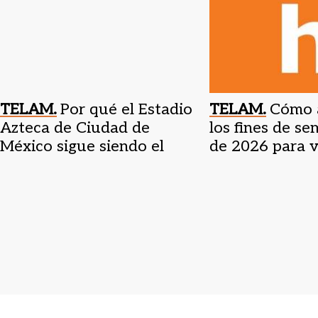
TELAM.
Por qué el Estadio
TELAM.
Cómo 
Azteca de Ciudad de
los fines de s
México sigue siendo el
de 2026 para v
principal símbolo
y fuera de Arg
futbolístico de México