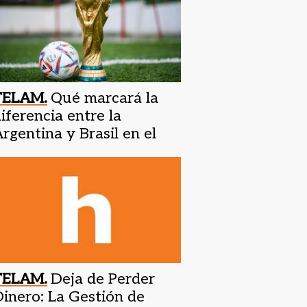
TELAM.
Qué marcará la
iferencia entre la
rgentina y Brasil en el
Mundial
TELAM.
Deja de Perder
inero: La Gestión de