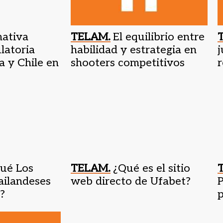
mativa
TELAM.
El equilibrio entre
latoria
habilidad y estrategia en
j
a y Chile en
shooters competitivos
r
uego en
s
ué Los
TELAM.
¿Qué es el sitio
ailandeses
web directo de Ufabet?
P
?
C