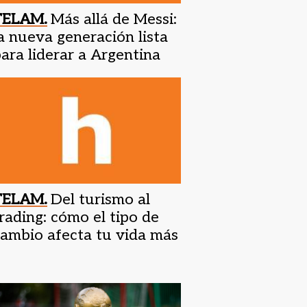
TELAM.
Más allá de Messi:
a nueva generación lista
ara liderar a Argentina
TELAM.
Del turismo al
rading: cómo el tipo de
ambio afecta tu vida más
e lo que imaginas