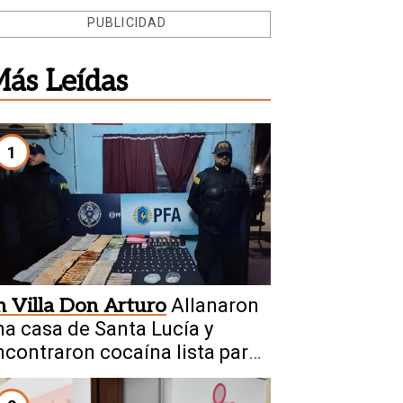
PUBLICIDAD
ás Leídas
1
n Villa Don Arturo
Allanaron
na casa de Santa Lucía y
ncontraron cocaína lista para
ender