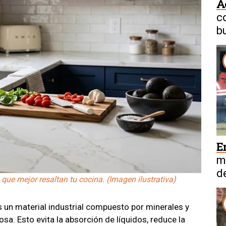
A
c
b
E
m
d
que mejor resaltan tu cocina. (Imagen ilustrativa)
C
s un material industrial compuesto por minerales y
sa. Esto evita la absorción de líquidos, reduce la