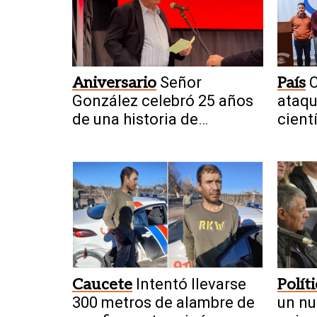
Aniversario
Señor
País
C
González celebró 25 años
ataqu
de una historia de
cient
crecimiento en San Juan
Caucete
Intentó llevarse
Polít
300 metros de alambre de
un nu