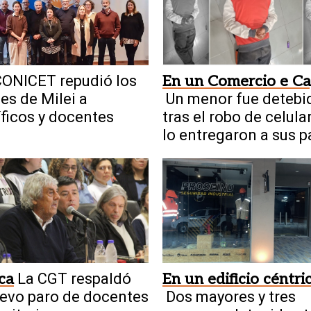
ONICET repudió los
En un Comercio e Ca
es de Milei a
Un menor fue detebi
íficos y docentes
tras el robo de celula
lo entregaron a sus 
ica
La CGT respaldó
En un edificio céntri
evo paro de docentes
Dos mayores y tres