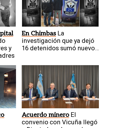
pital
En Chimbas
La
do
investigación que ya dejó
res y
16 detenidos sumó nuevos
padres
allanamientos
co
Acuerdo minero
El
convenio con Vicuña llegó