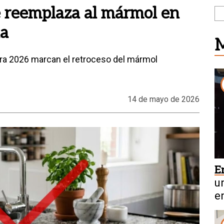
e reemplaza al mármol en
na
M
ara 2026 marcan el retroceso del mármol
14 de mayo de 2026
E
u
e
v