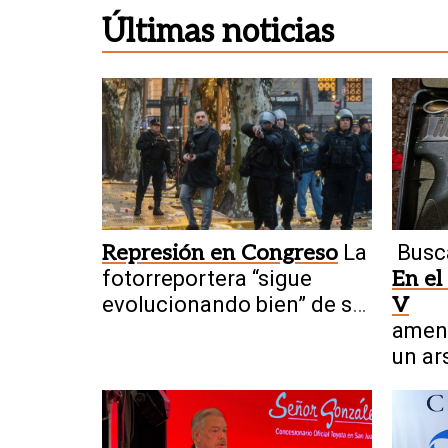
Últimas noticias
Represión en Congreso
La
Busc
fotorreportera “sigue
En el
evolucionando bien” de su
V
fractura craneal
amen
un ar