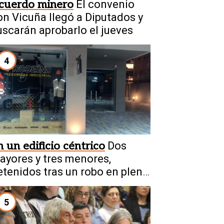
cuerdo minero
El convenio
on Vicuña llegó a Diputados y
uscarán aprobarlo el jueves
4
n un edificio céntrico
Dos
ayores y tres menores,
etenidos tras un robo en pleno
apital
5