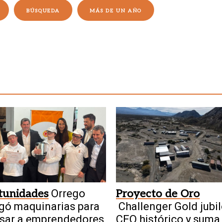
BÚSQUEDA
MÁS DE UN AÑO
tunidades
Orrego
Proyecto de Oro
gó maquinarias para
Challenger Gold jubil
sar a emprendedores
CEO histórico y suma