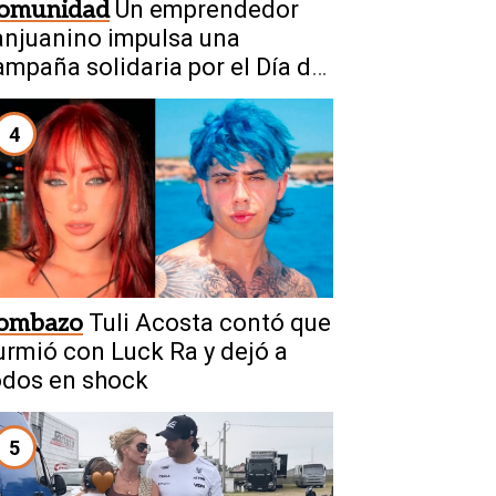
omunidad
Un emprendedor
anjuanino impulsa una
ampaña solidaria por el Día del
iño
4
ombazo
Tuli Acosta contó que
urmió con Luck Ra y dejó a
odos en shock
5