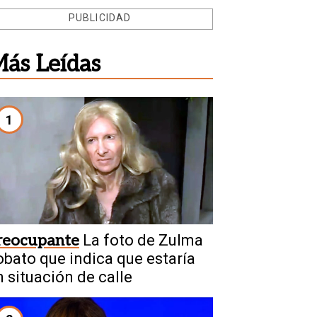
PUBLICIDAD
ás Leídas
1
reocupante
La foto de Zulma
obato que indica que estaría
n situación de calle