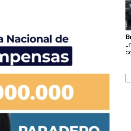
B
u
c