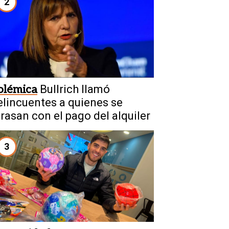
2
olémica
Bullrich llamó
elincuentes a quienes se
trasan con el pago del alquiler
3