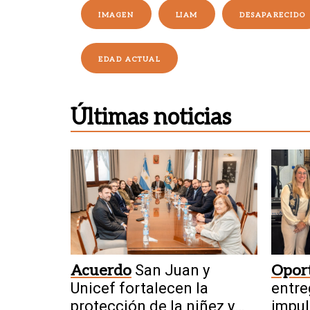
IMAGEN
LIAM
DESAPARECIDO
EDAD ACTUAL
Últimas noticias
Acuerdo
San Juan y
Opor
Unicef fortalecen la
entre
protección de la niñez y
impul