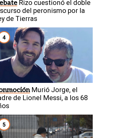
ebate
Rizo cuestionó el doble
iscurso del peronismo por la
ey de Tierras
4
onmoción
Murió Jorge, el
adre de Lionel Messi, a los 68
ños
5