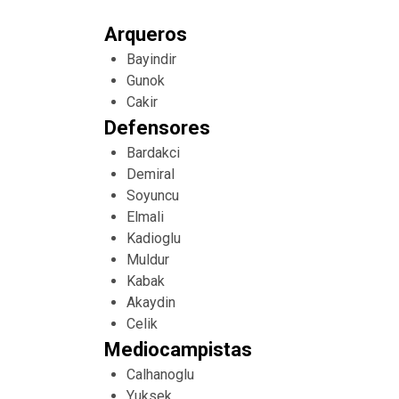
Arqueros
Bayindir
Gunok
Cakir
Defensores
Bardakci
Demiral
Soyuncu
Elmali
Kadioglu
Muldur
Kabak
Akaydin
Celik
Mediocampistas
Calhanoglu
Yuksek