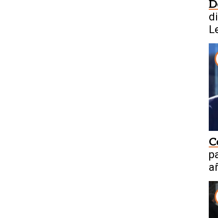
D
d
L
C
p
a