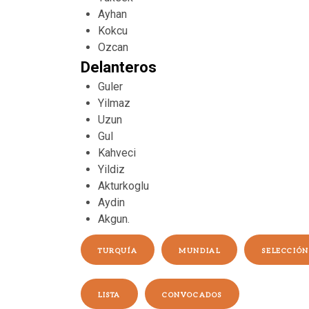
Ayhan
Kokcu
Ozcan
Delanteros
Guler
Yilmaz
Uzun
Gul
Kahveci
Yildiz
Akturkoglu
Aydin
Akgun.
TURQUÍA
MUNDIAL
SELECCIÓN
LISTA
CONVOCADOS