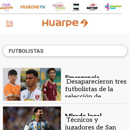
FUTBOLISTAS
Emergencia.
Desaparecieron tres
futbolistas de la
selección de
Venezuela tras los
terremotos
Mirada local.
Técnicos y
jugadores de San