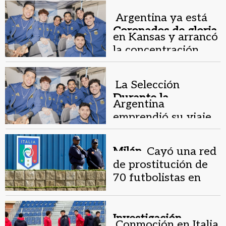
Argentina ya está
Coronados de gloria.
en Kansas y arrancó
la concentración
mundialista
La Selección
Durante la
Argentina
madrugada.
emprendió su viaje
al Mundial con gran
ilusión copera
Milán.
Cayó una red
de prostitución de
70 futbolistas en
Italia y un piloto de
F1
Investigación.
Conmoción en Italia