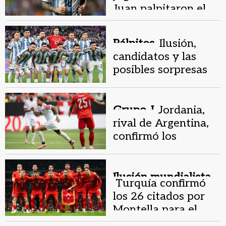
Juan palpitaron el
debut mundialista
de Argentina
Pálpitos.
Ilusión,
candidatos y las
posibles sorpresas
del Mundial 2026
para referentes
sanjuaninos
Grupo J.
Jordania,
rival de Argentina,
confirmó los
convocados para su
primer Mundial
Ilusión mundialista.
Turquía confirmó
los 26 citados por
Montella para el
Mundial 2026