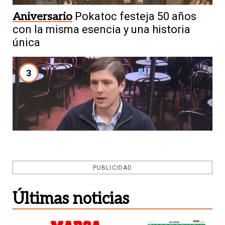
Aniversario
Pokatoc festeja 50 años
con la misma esencia y una historia
única
3
PUBLICIDAD
Debate
Rizo cuestionó el doble
discurso del peronismo por la Ley de
Últimas noticias
Tierras