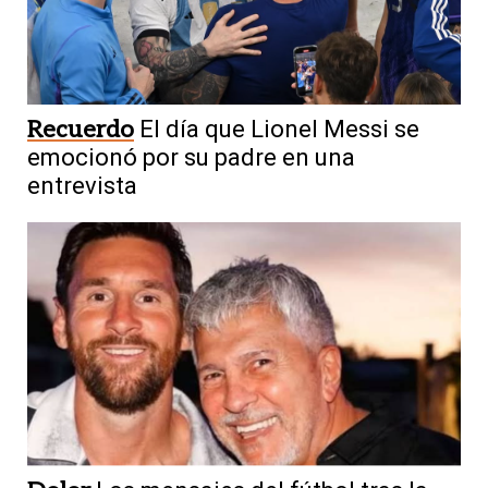
Pronóstico
Sábado frío y ventoso en
San Juan: se esperan fuertes ráfagas
Recuerdo
El día que Lionel Messi se
emocionó por su padre en una
entrevista