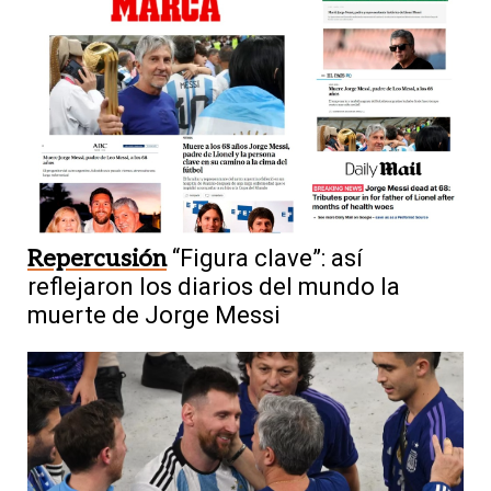
4
Repercusión
“Figura clave”: así
Conmoción
Murió Jorge, el padre de
reflejaron los diarios del mundo la
Lionel Messi, a los 68 años
muerte de Jorge Messi
5