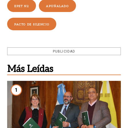
EPET N2
APUÑALADO
PACTO DE SILENCIO
PUBLICIDAD
Más Leídas
1