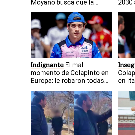
Moyano busca que la
2030 
Justicia levante la
restricción
Indignante
El mal
Inseg
momento de Colapinto en
Colap
Europa: le robaron todas
en Ita
sus pertenencias
dejar