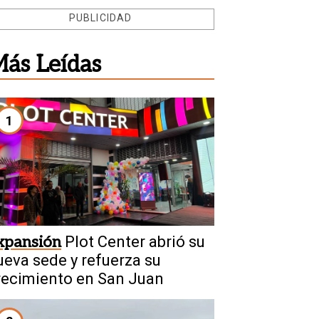
PUBLICIDAD
ás Leídas
1
xpansión
Plot Center abrió su
ueva sede y refuerza su
recimiento en San Juan