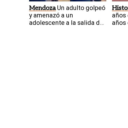
Mendoza
Un adulto golpeó
Histo
y amenazó a un
años 
adolescente a la salida de
años 
una escuela