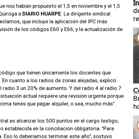
I
 nos habían propuesto el 1,5 en noviembre y el 1,5
d
 Quiroga a
DIARIO HUARPE
. La dirigente sindical
r
 reclamos, que incluye la aplicación del IPC más
evisión de los códigos E60 y E66, y la actualización de
 código que tienen únicamente los docentes que
 En cuanto a los radios de zonas alejadas, explicó
l radio 3 un 20% de aumento. Y del radio 4 al radio 7
C
 situación actual requiere una revisión urgente porque
B
encima tenés que pagar alquiler, o sea, mucho más".
h
tral es alcanzar los 500 puntos en el cargo testigo,
stablecida en la conciliación obligatoria. "Para
. Eso lo deberíamos terminar este año", sostuvo