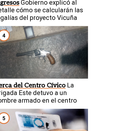
ngresos
Gobierno explicó al
etalle cómo se calcularán las
egalías del proyecto Vicuña
4
erca del Centro Cívico
La
rigada Este detuvo a un
ombre armado en el centro
5