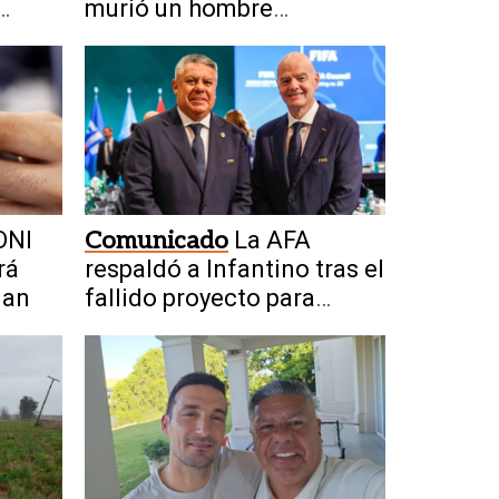
murió un hombre
alcanzado por un rayo
DNI
Comunicado
La AFA
rá
respaldó a Infantino tras el
uan
fallido proyecto para
privatizar el Mundial