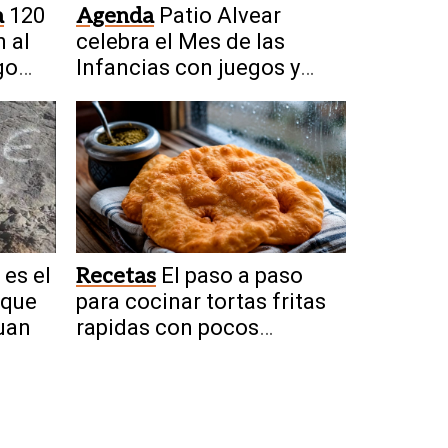
a
120
Agenda
Patio Alvear
 al
celebra el Mes de las
go
Infancias con juegos y
ciencia
 es el
Recetas
El paso a paso
 que
para cocinar tortas fritas
uan
rapidas con pocos
ingredientes