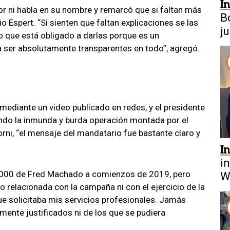
I
or ni habla en su nombre y remarcó que si faltan más
B
o Espert. “Si sienten que faltan explicaciones se las
j
o que está obligado a darlas porque es un
E
 ser absolutamente transparentes en todo”, agregó.
 mediante un video publicado en redes, y el presidente
ando la inmunda y burda operación montada por el
orni, “el mensaje del mandatario fue bastante claro y
In
i
0.000 de Fred Machado a comienzos de 2019, pero
W
o relacionada con la campaña ni con el ejercicio de la
A
ue solicitaba mis servicios profesionales. Jamás
ente justificados ni de los que se pudiera