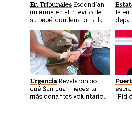
En Tribunales
Escondían
Estat
un arma en el huevito de
la en
su bebé: condenaron a la
depar
pareja
del N
Urgencia
Revelaron por
Fuer
qué San Juan necesita
escra
más donantes voluntarios
“Pidi
de sangre
invit