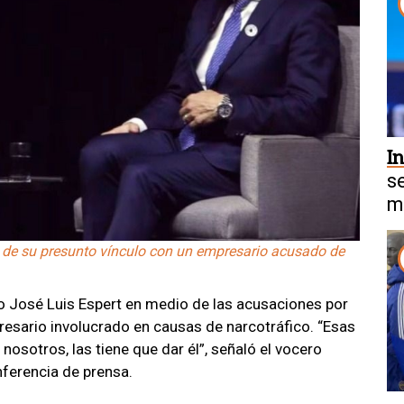
I
s
m
 de su presunto vínculo con un empresario acusado de
 José Luis Espert en medio de las acusaciones por
esario involucrado en causas de narcotráfico. “Esas
osotros, las tiene que dar él”, señaló el vocero
nferencia de prensa.