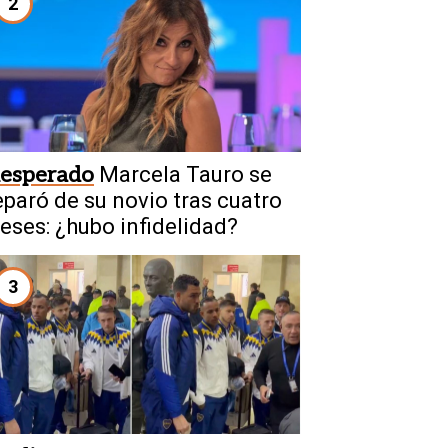
2
nesperado
Marcela Tauro se
eparó de su novio tras cuatro
eses: ¿hubo infidelidad?
3