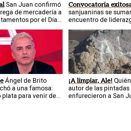
al
San Juan confirmó
Convocatoria exitos
trega de mercadería a
sanjuaninas se suman
tamentos por el Día
encuentro de lideraz
iño
femenino industrial
te
Ángel de Brito
¡A limpiar, Ale!
Quién
chó a una famosa:
autor de las pintadas
ó plata para venir de
enfurecieron a San J
ada y no es diva”