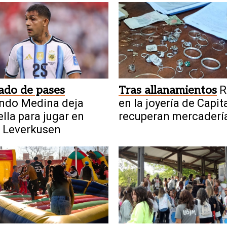
ado de pases
Tras allanamientos
R
ndo Medina deja
en la joyería de Capita
lla para jugar en
recuperan mercadería
 Leverkusen
detienen a dos meno