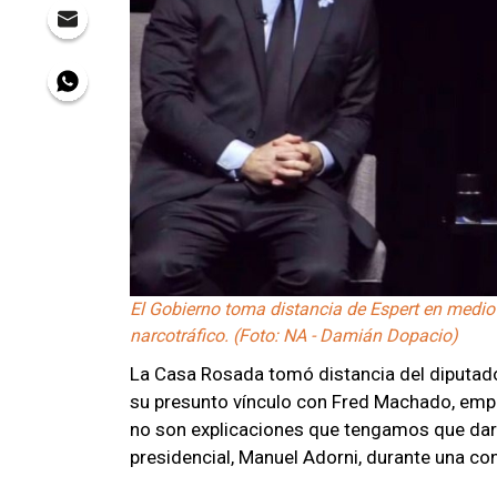
El Gobierno toma distancia de Espert en medio
narcotráfico. (Foto: NA - Damián Dopacio)
La Casa Rosada tomó distancia del diputado
su presunto vínculo con Fred Machado, empr
no son explicaciones que tengamos que dar n
presidencial, Manuel Adorni, durante una co