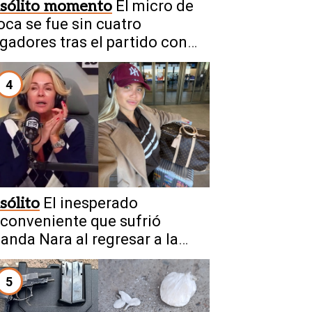
nsólito momento
El micro de
oca se fue sin cuatro
ugadores tras el partido con
studiantes
4
sólito
El inesperado
nconveniente que sufrió
anda Nara al regresar a la
rgentina
5