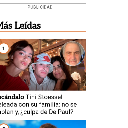
PUBLICIDAD
ás Leídas
1
scándalo
Tini Stoessel
eleada con su familia: no se
ablan y, ¿culpa de De Paul?