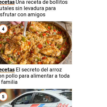
ecetas
Una receta de bollitos
rutales sin levadura para
isfrutar con amigos
4
ecetas
El secreto del arroz
on pollo para alimentar a toda
 familia
5