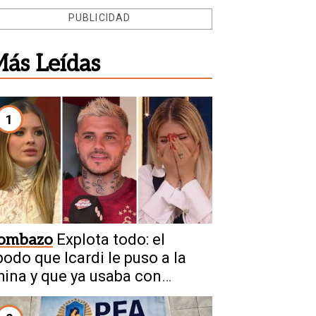
PUBLICIDAD
ás Leídas
1
ombazo
Explota todo: el
podo que Icardi le puso a la
hina y que ya usaba con
anda