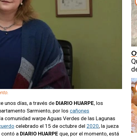
O
Q
d
nto.
ce unos días, a través de
DIARIO HUARPE
, los
partamento Sarmiento, por los
cañones
de la comunidad warpe Aguas Verdes de las Lagunas
cuerdo
celebrado el 15 de octubre del
2020
, la jueza
, contó a
DIARIO HUARPE
que, por el momento, está