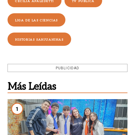
CECILIA APALEDETTI
TV PÚBLICA
LIGA DE LAS CIENCIAS
HISTORIAS SANJUANINAS
PUBLICIDAD
Más Leídas
1