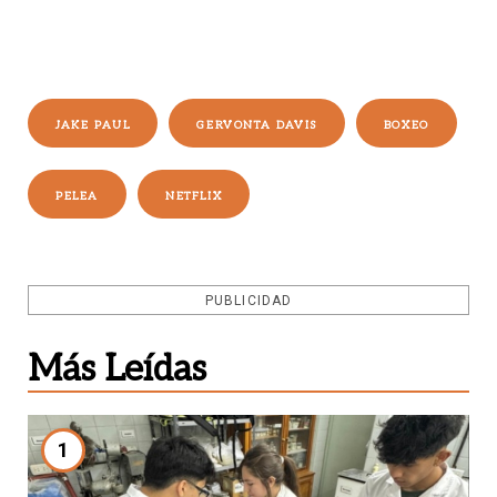
JAKE PAUL
GERVONTA DAVIS
BOXEO
PELEA
NETFLIX
PUBLICIDAD
Más Leídas
1