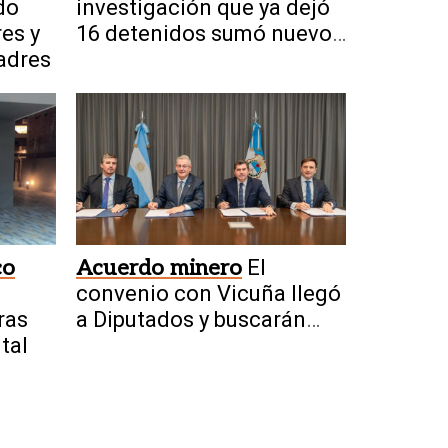
do
investigación que ya dejó
res y
16 detenidos sumó nuevos
padres
allanamientos
co
Acuerdo minero
El
convenio con Vicuña llegó
ras
a Diputados y buscarán
tal
aprobarlo el jueves