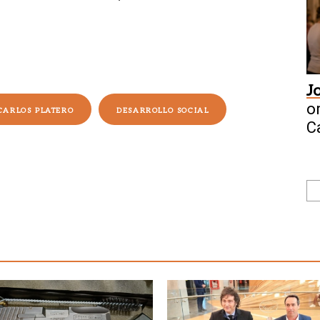
J
o
CARLOS PLATERO
DESARROLLO SOCIAL
C