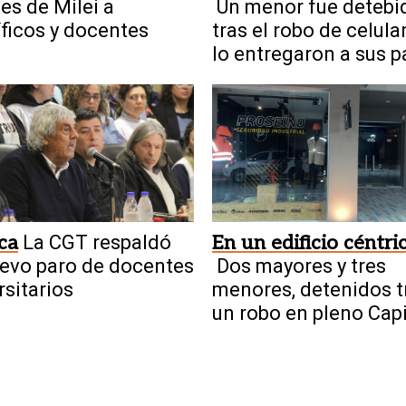
es de Milei a
Un menor fue detebi
íficos y docentes
tras el robo de celula
lo entregaron a sus 
ica
La CGT respaldó
En un edificio céntri
evo paro de docentes
Dos mayores y tres
rsitarios
menores, detenidos t
un robo en pleno Capi