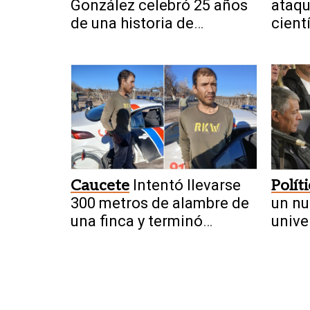
González celebró 25 años
ataqu
de una historia de
cient
crecimiento en San Juan
Caucete
Intentó llevarse
Polít
300 metros de alambre de
un nu
una finca y terminó
unive
retenido por trabajadores