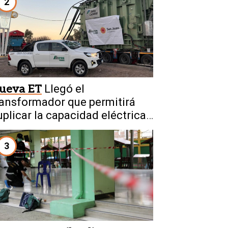
2
ueva ET
Llegó el
ransformador que permitirá
uplicar la capacidad eléctrica
e San Juan
3