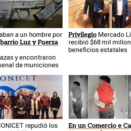
aban a un hombre por
Privilegio
Mercado Li
 barrio Luz y Fuerza
recibió $68 mil millo
beneficios estatales
azas y encontraron
senal de municiones
ONICET repudió los
En un Comercio e Ca