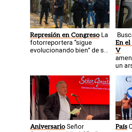
Represión en Congreso
La
Busc
fotorreportera “sigue
En el
evolucionando bien” de su
V
fractura craneal
amen
un ar
Aniversario
Señor
País
C