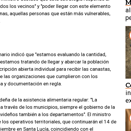
M
dos los vecinos" y "poder llegar con este elemento
a
nas, aquellas personas que están más vulnerables,
p
.
e
nario indicó que "estamos evaluando la cantidad,
o estamos tratando de llegar y abarcar la población
ipción abierta individual para recibir las canastas,
nte las organizaciones que cumplieron con los
ica y documentación en regla.
C
i
eña de la asistencia alimentaria regular: "La
ex
a través de los municipios, siempre el gobierno de la
b
avideños también a los departamentos". El ministro
 los operativos territoriales, que continuarán el 14 de
iciembre en Santa Lucía, coincidiendo con el