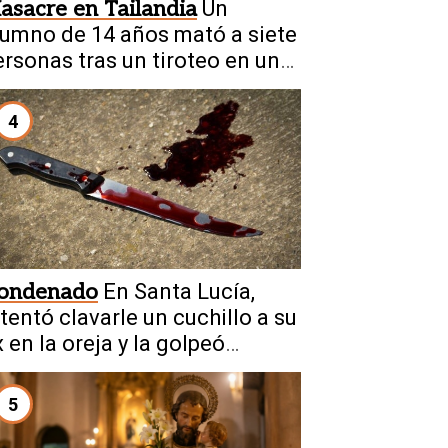
asacre en Tailandia
Un
lumno de 14 años mató a siete
ersonas tras un tiroteo en una
scuela
4
ondenado
En Santa Lucía,
ntentó clavarle un cuchillo a su
 en la oreja y la golpeó
rutalmente
5