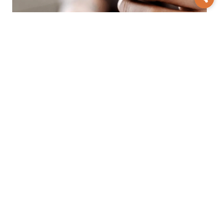
Trámites
Renovar el DNI por pérdida o
robo será más simple en San Juan
Comunicado
La AFA respaldó a
Infantino tras el fallido proyecto para