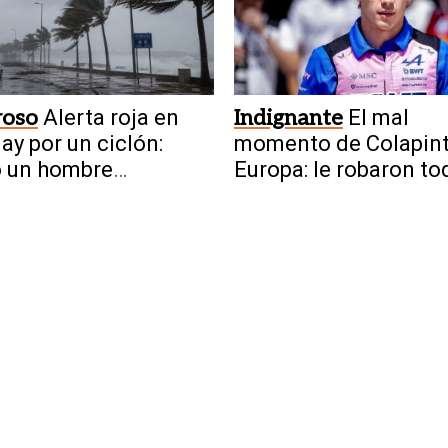
roso
Alerta roja en
Indignante
El mal
ay por un ciclón:
momento de Colapint
ó un hombre
Europa: le robaron to
zado por un rayo
sus pertenencias