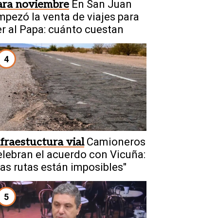
ara noviembre
En San Juan
mpezó la venta de viajes para
er al Papa: cuánto cuestan
4
nfraestuctura vial
Camioneros
elebran el acuerdo con Vicuña:
Las rutas están imposibles"
5