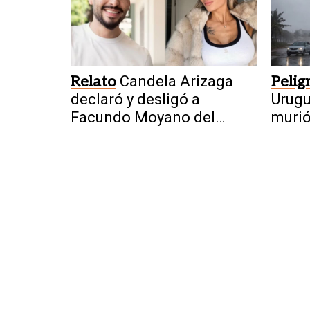
Relato
Candela Arizaga
Pelig
declaró y desligó a
Urugu
Facundo Moyano del
muri
escándalo
alcan