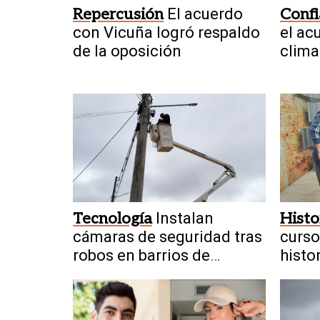
Repercusión
El acuerdo
Conf
con Vicuña logró respaldo
el ac
de la oposición
clima
Tecnología
Instalan
Histo
cámaras de seguridad tras
curso
robos en barrios de
histo
Sarmiento
prog