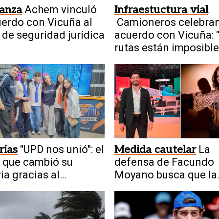
ianza
Achem vinculó
Infraestuctura vial
uerdo con Vicuña al
Camioneros celebran
 de seguridad jurídica
acuerdo con Vicuña: 
rutas están imposible
rias
"UPD nos unió": el
Medida cautelar
La
 que cambió su
defensa de Facundo
ria gracias al
Moyano busca que la
rama
Justicia levante la
restricción