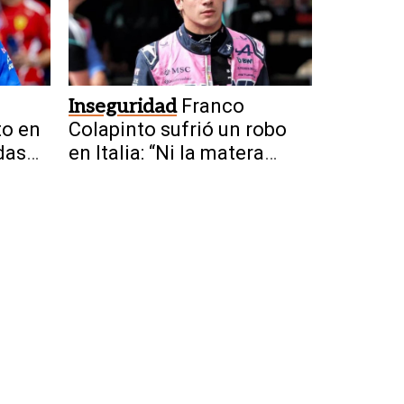
Inseguridad
Franco
o en
Colapinto sufrió un robo
das
en Italia: “Ni la matera
dejaron”