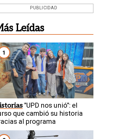
PUBLICIDAD
ás Leídas
1
istorias
"UPD nos unió": el
urso que cambió su historia
racias al programa