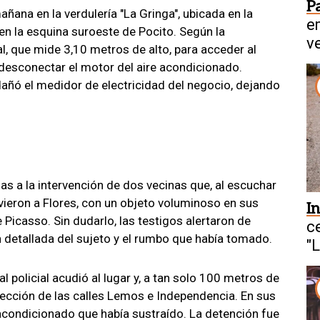
P
añana en la verdulería "La Gringa", ubicada en la
e
en la esquina suroeste de Pocito. Según la
v
al, que mide 3,10 metros de alto, para acceder al
a desconectar el motor del aire acondicionado.
añó el medidor de electricidad del negocio, dejando
ias a la intervención de dos vecinas que, al escuchar
í vieron a Flores, con un objeto voluminoso en sus
I
Picasso. Sin dudarlo, las testigos alertaron de
c
 detallada del sujeto y el rumbo que había tomado.
"
l policial acudió al lugar y, a tan solo 100 metros de
ersección de las calles Lemos e Independencia. En sus
 acondicionado que había sustraído. La detención fue