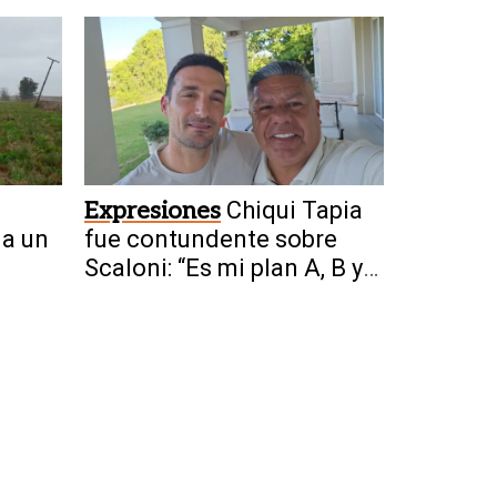
privatizar el Mundial
Expresiones
Chiqui Tapia
 a un
fue contundente sobre
Scaloni: “Es mi plan A, B y
C”