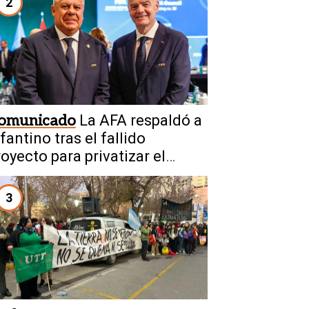
2
omunicado
La AFA respaldó a
fantino tras el fallido
royecto para privatizar el
undial
3