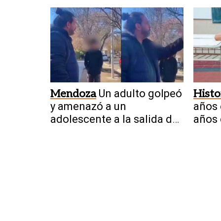
sus pertenencias
dejar
Mendoza
Un adulto golpeó
Histo
y amenazó a un
años 
adolescente a la salida de
años 
una escuela