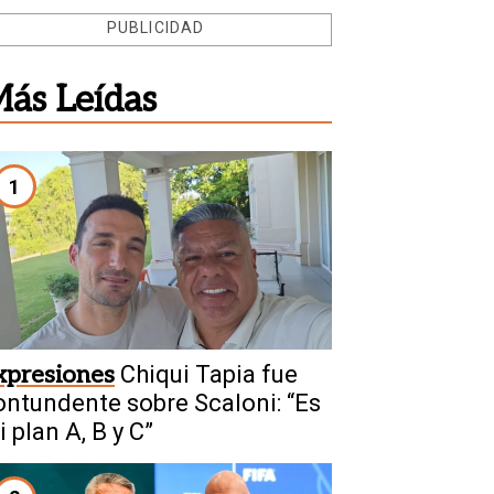
PUBLICIDAD
ás Leídas
1
xpresiones
Chiqui Tapia fue
ontundente sobre Scaloni: “Es
 plan A, B y C”