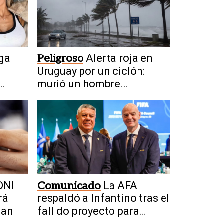
ga
Peligroso
Alerta roja en
Uruguay por un ciclón:
murió un hombre
alcanzado por un rayo
DNI
Comunicado
La AFA
rá
respaldó a Infantino tras el
uan
fallido proyecto para