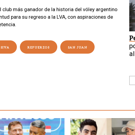
l club más ganador de la historia del vóley argentino
entud para su regreso a la LVA, con aspiraciones de
etencia.
P
p
SIVA
REFUERZOS
SAN JUAN
a