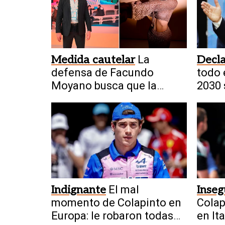
Medida cautelar
La
Decla
defensa de Facundo
todo 
Moyano busca que la
2030 
Justicia levante la
restricción
Indignante
El mal
Inseg
momento de Colapinto en
Colap
Europa: le robaron todas
en Ita