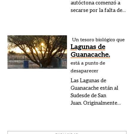
autóctona comenzó a
secarse por la falta de
agua. Animales de
varias especies
emigraron. La vida es
Un tesoro biológico que
cada vez más dura para
Lagunas de
los lugareños.
Guanacache.
está a punto de
desaparecer
Las Lagunas de
Guanacache están al
Sudesde de San
Juan. Originalmente
eran un total de
25lagunas intercomunicad
con abundantes islas.
Son sitio Ramsar.