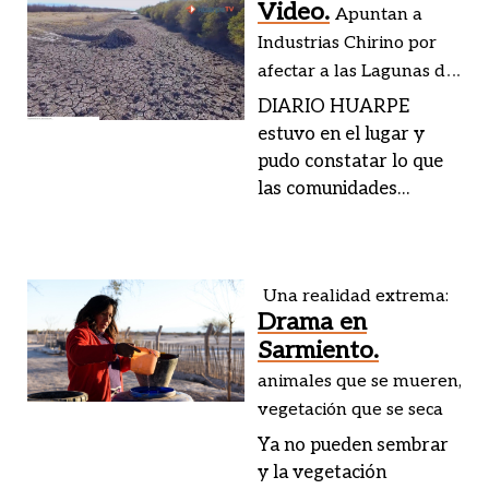
Video.
Apuntan a
Industrias Chirino por
afectar a las Lagunas de
Guanacache
DIARIO HUARPE
estuvo en el lugar y
pudo constatar lo que
las comunidades
huarpes vienen
denunciando hace más
de 15 años: la empresa
Una realidad extrema:
Chirino desvía el agua
Drama en
del Canal 4 para su
Sarmiento.
propio beneficio.
animales que se mueren,
vegetación que se seca
Ya no pueden sembrar
y la vegetación