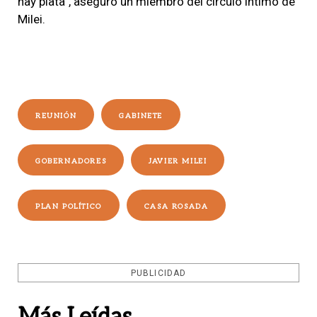
hay plata”, aseguró un miembro del círculo íntimo de
Milei.
REUNIÓN
GABINETE
GOBERNADORES
JAVIER MILEI
PLAN POLÍTICO
CASA ROSADA
PUBLICIDAD
Más Leídas