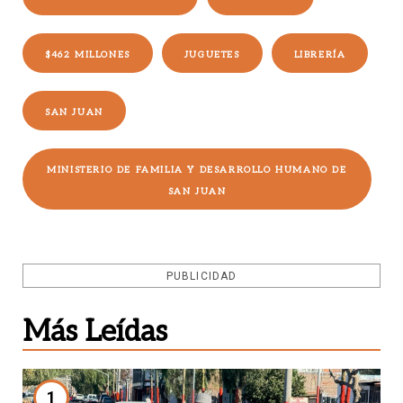
$462 MILLONES
JUGUETES
LIBRERÍA
SAN JUAN
MINISTERIO DE FAMILIA Y DESARROLLO HUMANO DE
SAN JUAN
PUBLICIDAD
Más Leídas
1