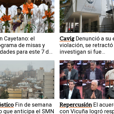
n Cayetano: el
Cavig
Denunció a su 
grama de misas y
violación, se retractó
idades para este 7 de
investigan si fue
to
presionada
stico
Fin de semana
Repercusión
El acue
 lo que anticipa el SMN
con Vicuña logró res