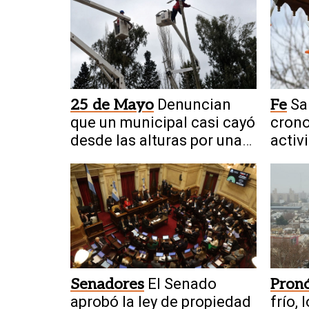
25 de Mayo
Denuncian
Fe
Sa
que un municipal casi cayó
crono
desde las alturas por una
activ
falla
agos
Senadores
El Senado
Pronó
aprobó la ley de propiedad
frío,