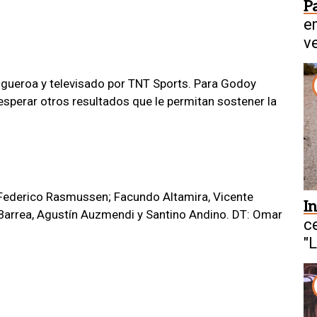
P
e
v
Figueroa y televisado por TNT Sports. Para Godoy
esperar otros resultados que le permitan sostener la
 Federico Rasmussen; Facundo Altamira, Vicente
I
 Barrea, Agustín Auzmendi y Santino Andino. DT: Omar
c
"