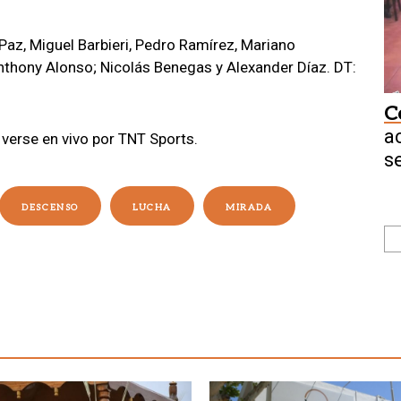
Paz, Miguel Barbieri, Pedro Ramírez, Mariano
nthony Alonso; Nicolás Benegas y Alexander Díaz. DT:
C
a
 verse en vivo por TNT Sports.
s
DESCENSO
LUCHA
MIRADA