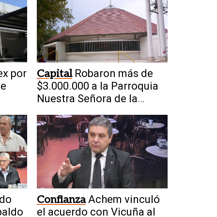
ex por
Capital
Robaron más de
 e
$3.000.000 a la Parroquia
Nuestra Señora de la
Merced
rdo
Confianza
Achem vinculó
paldo
el acuerdo con Vicuña al