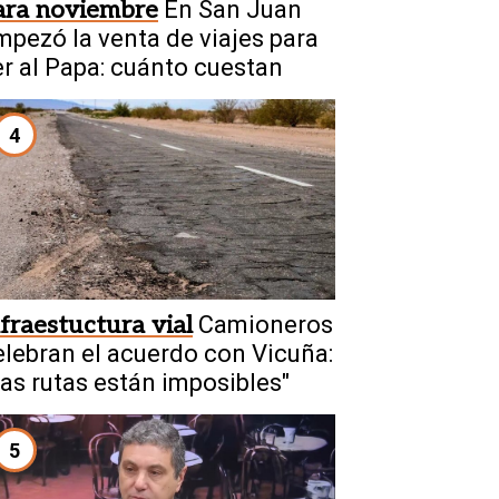
ara noviembre
En San Juan
mpezó la venta de viajes para
er al Papa: cuánto cuestan
4
nfraestuctura vial
Camioneros
elebran el acuerdo con Vicuña:
Las rutas están imposibles"
5