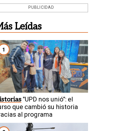
PUBLICIDAD
ás Leídas
1
istorias
"UPD nos unió": el
urso que cambió su historia
racias al programa