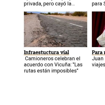
privada, pero cayó la
para 
reforma del Manejo del
Fuego
Infraestuctura vial
Para
Camioneros celebran el
Juan 
acuerdo con Vicuña: "Las
viaje
rutas están imposibles"
cuánt