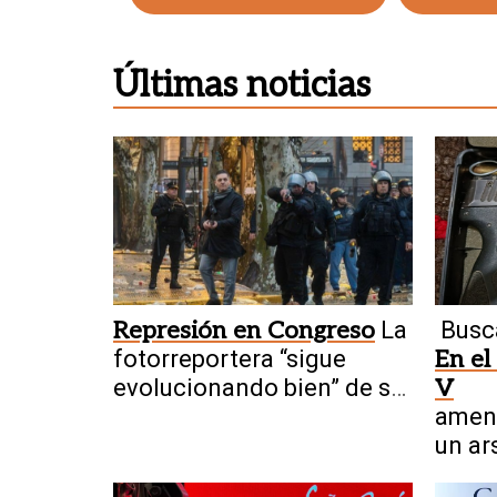
Últimas noticias
Represión en Congreso
La
Busc
fotorreportera “sigue
En el
evolucionando bien” de su
V
fractura craneal
amen
un ar