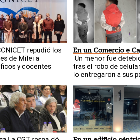
ONICET repudió los
En un Comercio e Ca
es de Milei a
Un menor fue detebi
íficos y docentes
tras el robo de celula
lo entregaron a sus 
ica
La CGT respaldó
En un edificio céntri