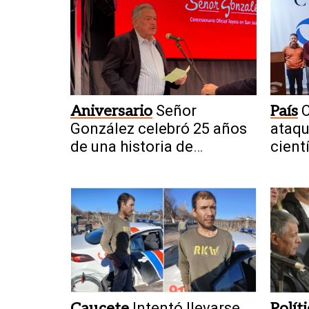
Aniversario
Señor
País
C
González celebró 25 años
ataqu
de una historia de
cient
crecimiento en San Juan
Caucete
Intentó llevarse
Polít