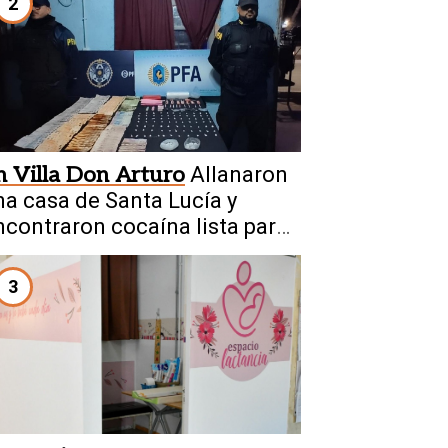
2
n Villa Don Arturo
Allanaron
na casa de Santa Lucía y
ncontraron cocaína lista para
ender
3