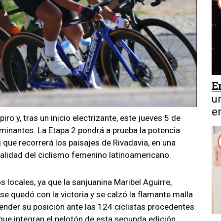
E
u
e
o y, tras un inicio electrizante, este jueves 5 de
v
minantes. La Etapa 2 pondrá a prueba la potencia
oj que recorrerá los paisajes de Rivadavia, en una
calidad del ciclismo femenino latinoamericano.
s locales, ya que la sanjuanina Maribel Aguirre,
se quedó con la victoria y se calzó la flamante malla
fender su posición ante las 124 ciclistas procedentes
y que integran el pelotón de esta segunda edición.