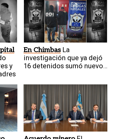
pital
En Chimbas
La
do
investigación que ya dejó
res y
16 detenidos sumó nuevos
padres
allanamientos
co
Acuerdo minero
El