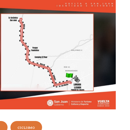
N
CICLISMO