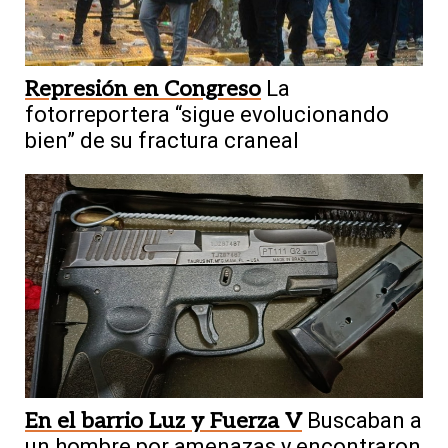
Represión en Congreso
La
fotorreportera “sigue evolucionando
bien” de su fractura craneal
En el barrio Luz y Fuerza V
Buscaban a
un hombre por amenazas y encontraron