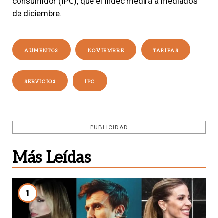
consumidor (IPC), que el Indec medirá a mediados
de diciembre.
AUMENTOS
NOVIEMBRE
TARIFAS
SERVICIOS
IPC
PUBLICIDAD
Más Leídas
1